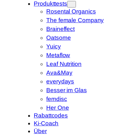
Produkttests
Rosental Organics
The female Company
Braineffect
Oatsome
Yuicy
Metaflow
Leaf Nutrition
Ava&May
everydays
Besser im Glas
femdisc
Her One
Rabattcodes
Ki-Coach
Über