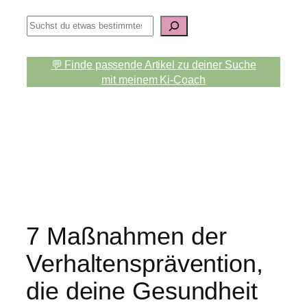
S
u
c
💬 Finde passende Artikel zu deiner Suche
h
mit meinem Ki-Coach
e
n
7 Maßnahmen der
Verhaltensprävention,
die deine Gesundheit