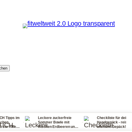
chen
Leckere zuckerfreie
Checkliste für dein
·
·
·
Sommer Bowle mit
Handgepäck - reisen mit
frischen Erdbeeren und
leichtem Gepäck! So
Waldmeister ganz
packst du nie wieder zu