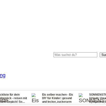
Suchen
Su
ung
ein
Eis selber machen - Eis
SONNENSTICH Tipps im
·
·
isen mit
DIY für Kinder: gesund
Urlaub: Ursachen,
! So
und lecker, zuckerarm
Symptome, Erste Hilfe
eder zu
bei Fieber, Sonnenbrand