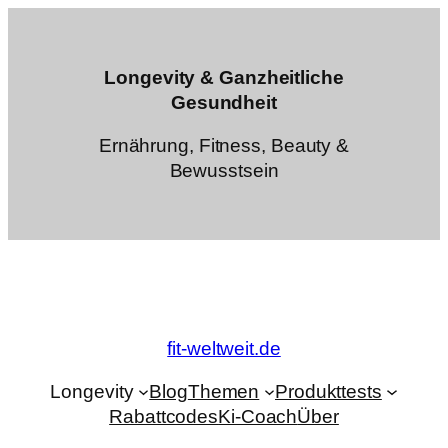
Zum
Inhalt
springen
Longevity & Ganzheitliche
Gesundheit
Ernährung, Fitness, Beauty &
Bewusstsein
fit-weltweit.de
Longevity
Blog
Themen
Produkttests
Rabattcodes
Ki-Coach
Über