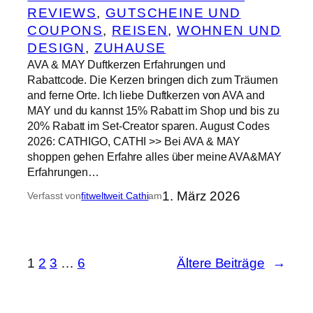
REVIEWS
, 
GUTSCHEINE UND
COUPONS
, 
REISEN
, 
WOHNEN UND
DESIGN
, 
ZUHAUSE
AVA & MAY Duftkerzen Erfahrungen und
Rabattcode. Die Kerzen bringen dich zum Träumen
and ferne Orte. Ich liebe Duftkerzen von AVA and
MAY und du kannst 15% Rabatt im Shop und bis zu
20% Rabatt im Set-Creator sparen. August Codes
2026: CATHIGO, CATHI >> Bei AVA & MAY
shoppen gehen Erfahre alles über meine AVA&MAY
Erfahrungen…
1. März 2026
Verfasst von
fitweltweit Cathi
am
1
2
3
…
6
Ältere Beiträge
→