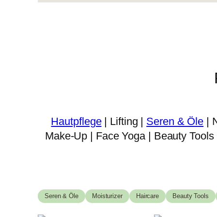
Hautpflege
| Lifting |
Seren & Öle
| 
Make-Up | Face Yoga | Beauty Tools |
Seren & Öle
Moisturizer
Haircare
Beauty Tools