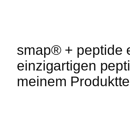
smap® + peptide 
einzigartigen pept
meinem Produkttes