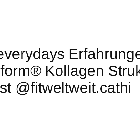
everydays Erfahrunge
iform® Kollagen Struk
t @fitweltweit.cathi