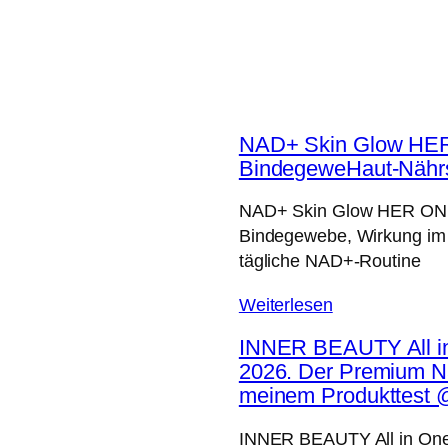
NAD+ Skin Glow HER 
BindegeweHaut-Nährst
NAD+ Skin Glow HER ONE 
Bindegewebe, Wirkung im T
tägliche NAD+-Routine
Weiterlesen
INNER BEAUTY All i
2026. Der Premium Näh
meinem Produkttest @f
INNER BEAUTY All in One