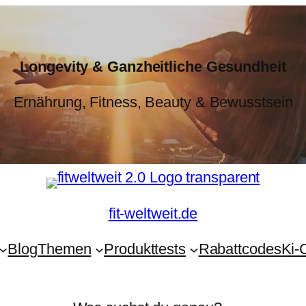
Longevity & Ganzheitliche Gesundheit
Ernährung, Fitness, Beauty & Bewusstsein
fit-weltweit.de
Blog
Themen
Produkttests
Rabattcodes
Ki-