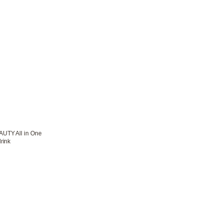
UTY All in One
rink