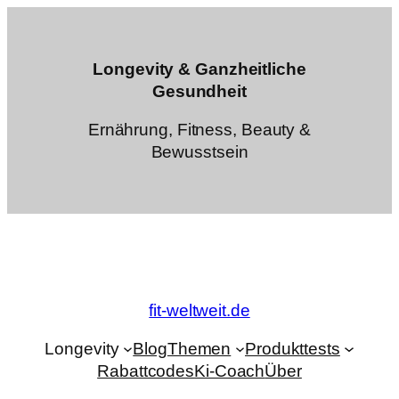
Zum
Inhalt
springen
Longevity & Ganzheitliche
Gesundheit
Ernährung, Fitness, Beauty &
Bewusstsein
fit-weltweit.de
Longevity
Blog
Themen
Produkttests
Rabattcodes
Ki-Coach
Über