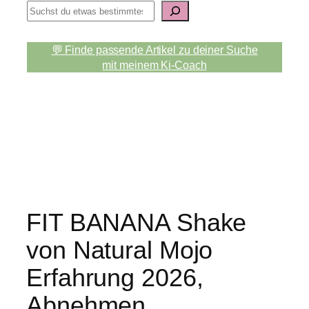
S
u
c
💬 Finde passende Artikel zu deiner Suche
h
mit meinem Ki-Coach
e
n
FIT BANANA Shake
von Natural Mojo
Erfahrung 2026,
Abnehmen,