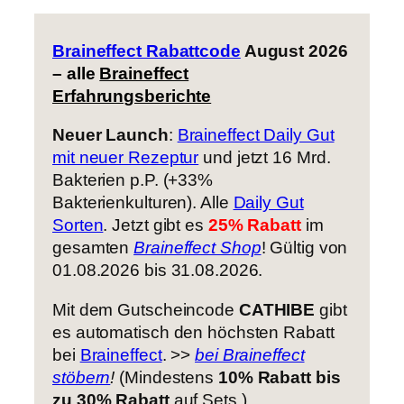
Braineffect Rabattcode
August 2026
– alle
Braineffect
Erfahrungsberichte
Neuer Launch
:
Braineffect Daily Gut
mit neuer Rezeptur
und jetzt 16 Mrd.
Bakterien p.P. (+33%
Bakterienkulturen). Alle
Daily Gut
Sorten
. Jetzt gibt es
25% Rabatt
im
gesamten
Braineffect Shop
! Gültig von
01.08.2026 bis 31.08.2026.
Mit dem Gutscheincode
CATHIBE
gibt
es automatisch den höchsten Rabatt
bei
Braineffect
. >>
bei Braineffect
stöbern
!
(Mindestens
10% Rabatt bis
zu 30% Rabatt
auf Sets.)