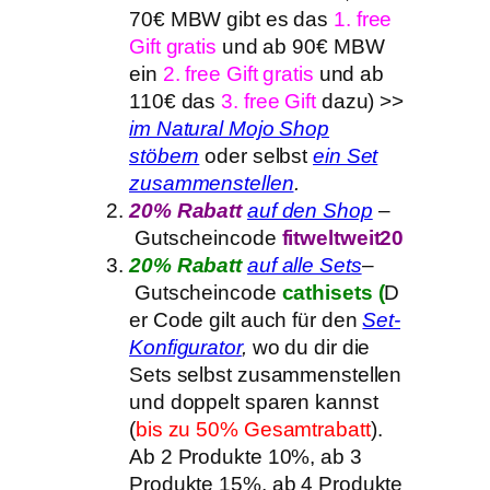
70€ MBW gibt es das
1. free
Gift gratis
und ab 90€ MBW
ein
2. free Gift gratis
und ab
110€ das
3. free Gift
dazu) >>
im Natural Mojo Shop
stöbern
oder selbst
ein Set
zusammenstellen
.
20% Rabatt
auf den Shop
–
Gutscheincode
fitweltweit20
20% Rabatt
auf alle Sets
–
Gutscheincode
cathisets (
D
er Code gilt auch für den
Set-
Konfigurator
,
wo du dir die
Sets selbst zusammenstellen
und doppelt sparen kannst
(
bis zu 50% Gesamtrabatt
).
Ab 2 Produkte 10%, ab 3
Produkte 15%, ab 4 Produkte