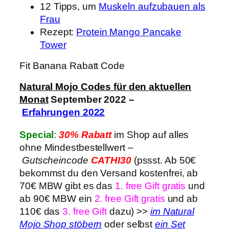
12 Tipps, um
Muskeln aufzubauen als
Frau
Rezept:
Protein Mango Pancake
Tower
Fit Banana Rabatt Code
Natural Mojo Codes für den aktuellen
Monat
September 2022
–
Erfahrungen
2022
Special
:
30% Rabatt
im Shop auf alles
ohne Mindestbestellwert
–
Gutscheincode
CATHI30
(pssst. Ab 50€
bekommst du den Versand kostenfrei, ab
70€ MBW gibt es das
1. free Gift gratis
und
ab 90€ MBW ein
2. free Gift gratis
und ab
110€ das
3. free Gift
dazu) >>
im Natural
Mojo Shop stöbern
oder selbst
ein Set