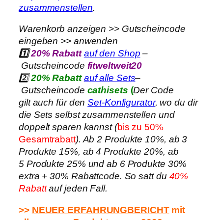
zusammenstellen
.
Warenkorb anzeigen >> Gutscheincode
eingeben >> anwenden
1️⃣
20% Rabatt
auf den Shop
–
Gutscheincode
fitweltweit20
2️⃣
20% Rabatt
auf alle Sets
–
Gutscheincode
cathisets
(
Der Code
gilt auch für den
Set-Konfigurator
, wo du dir
die Sets selbst zusammenstellen und
doppelt sparen kannst (
bis zu 50%
Gesamtrabatt
). Ab 2 Produkte 10%, ab 3
Produkte 15%, ab 4 Produkte 20%, ab
5 Produkte 25% und ab 6 Produkte 30%
extra + 30% Rabattcode. So satt du
40%
Rabatt
auf jeden Fall.
>>
NEUER ERFAHRUNGBERICHT
mit