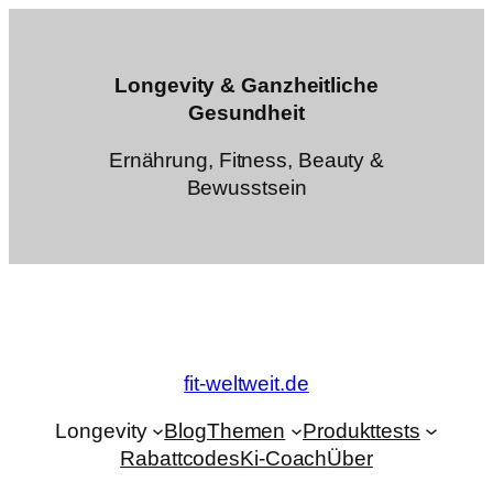
Zum
Inhalt
springen
Longevity & Ganzheitliche
Gesundheit
Ernährung, Fitness, Beauty &
Bewusstsein
fit-weltweit.de
Longevity
Blog
Themen
Produkttests
Rabattcodes
Ki-Coach
Über