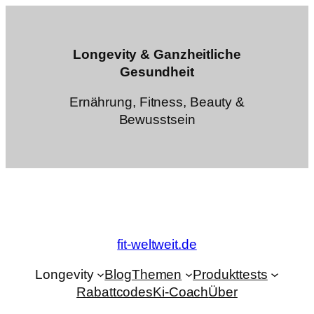
Zum
Inhalt
springen
Longevity & Ganzheitliche
Gesundheit
Ernährung, Fitness, Beauty &
Bewusstsein
fit-weltweit.de
Longevity
Blog
Themen
Produkttests
Rabattcodes
Ki-Coach
Über