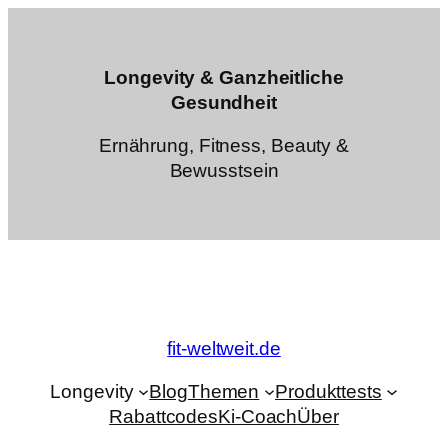
Zum
Inhalt
springen
Longevity & Ganzheitliche
Gesundheit
Ernährung, Fitness, Beauty &
Bewusstsein
fit-weltweit.de
Longevity
Blog
Themen
Produkttests
Rabattcodes
Ki-Coach
Über