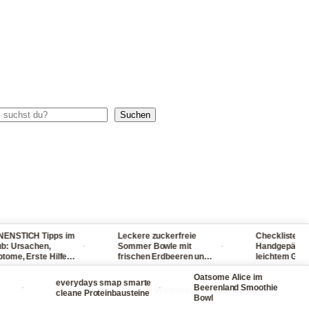
chen
Suchen
ICH Tipps im
Leckere zuckerfreie
Checkliste für dein
·
·
rsachen,
Sommer Bowle mit
Handgepäck - reise
 Erste Hilfe
frischen Erdbeeren und
leichtem Gepäck! 
, Sonnenbrand
Waldmeister ganz
packst du nie wied
schmerzen
einfach selber machen
Oatsome Alice im
viel ein
everydays smap smarte
·
·
·
Beerenland Smoothie
Diese Webseite enthält
Werbung
cleane Proteinbausteine
Bowl