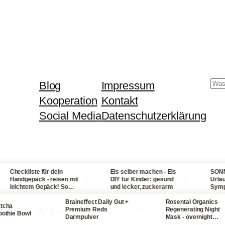
Su
Blog
Impressum
Kooperation
Kontakt
Social Media
Datenschutzerklärung
heckliste für dein
Eis selber machen - Eis
SONNENST
·
·
andgepäck - reisen mit
DIY für Kinder: gesund
Urlaub: U
eichtem Gepäck! So
und lecker, zuckerarm
Symptome,
ackst du nie wieder zu
bei Fieber
el ein
Braineffect Daily Gut +
Rosental Organics
und Hals
a
·
·
Premium Reds
Regenerating Night
ße 139 B, 10407 Berlin
ie Bowl
Darmpulver
Mask - overnight
Gesichtsmaske