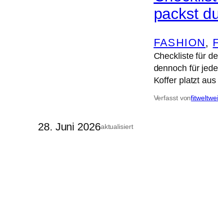
packst du
FASHION
, 
Checkliste für d
dennoch für jede
Koffer platzt au
Verfasst von
fitweltwe
28. Juni 2026
aktualisiert