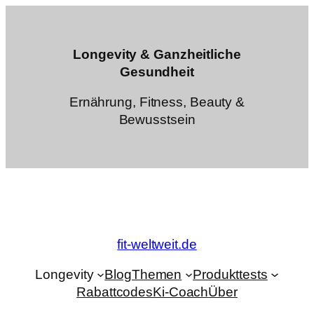
Zum
Inhalt
springen
Longevity & Ganzheitliche
Gesundheit
Ernährung, Fitness, Beauty &
Bewusstsein
fit-weltweit.de
Longevity
Blog
Themen
Produkttests
Rabattcodes
Ki-Coach
Über