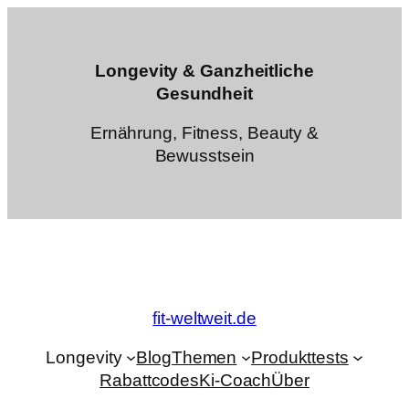
Zum
Inhalt
springen
Longevity & Ganzheitliche
Gesundheit
Ernährung, Fitness, Beauty &
Bewusstsein
fit-weltweit.de
Longevity
Blog
Themen
Produkttests
Rabattcodes
Ki-Coach
Über