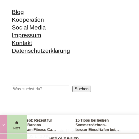
Blog
Kooperation
Social Media
Impressum
Kontakt
Datenschutzerklärung
Suchen
Suchen
Blitzrezept: Rezept für
15 Tipps bei heißen
Che
🔥
·
·
×
leckere Banana
Sommernächten -
Han
HOT
Nicecream Fitness Carb
besser Einschlafen bei
lei
© 2014-2026 fit-weltweit.de I fitweltweit GmbH Storkower
Eiscream
Hitze (Tag & Nacht)
pac
Straße 139 B, 10407 Berlin