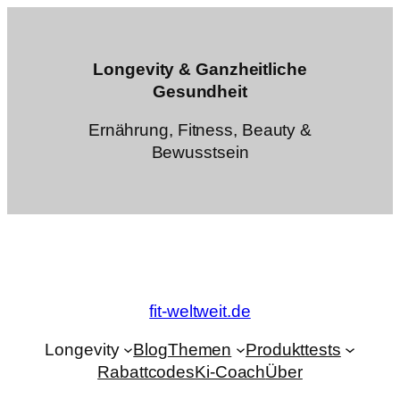
Zum
Inhalt
springen
Longevity & Ganzheitliche
Gesundheit
Ernährung, Fitness, Beauty &
Bewusstsein
fit-weltweit.de
Longevity
Blog
Themen
Produkttests
Rabattcodes
Ki-Coach
Über