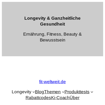
Zum
Inhalt
springen
Longevity & Ganzheitliche
Gesundheit
Ernährung, Fitness, Beauty &
Bewusstsein
fit-weltweit.de
Longevity
Blog
Themen
Produkttests
Rabattcodes
Ki-Coach
Über