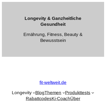
Zum
Inhalt
springen
Longevity & Ganzheitliche
Gesundheit
Ernährung, Fitness, Beauty &
Bewusstsein
fit-weltweit.de
Longevity
Blog
Themen
Produkttests
Rabattcodes
Ki-Coach
Über