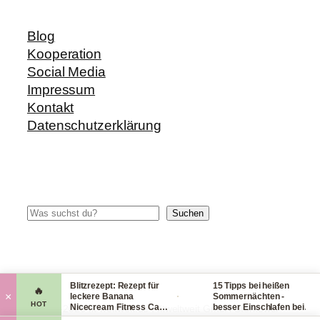
Blog
Kooperation
Social Media
Impressum
Kontakt
Datenschutzerklärung
Suchen
Suchen
in
Blitzrezept: Rezept für
15 Tipps bei heißen
🔥
·
·
·
×
rich
leckere Banana
Sommernächten -
HOT
Nicecream Fitness Carb
besser Einschlafen bei
© 2014-2026 fit-weltweit.de I fitweltweit GmbH Storkower
Eiscream
Hitze (Tag & Nacht)