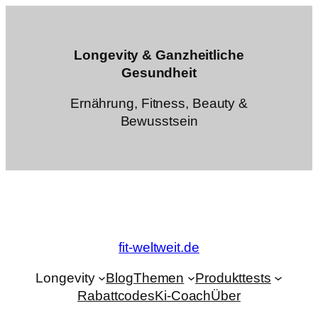
Zum
Inhalt
springen
Longevity & Ganzheitliche
Gesundheit
Ernährung, Fitness, Beauty &
Bewusstsein
fit-weltweit.de
Longevity
Blog
Themen
Produkttests
Rabattcodes
Ki-Coach
Über