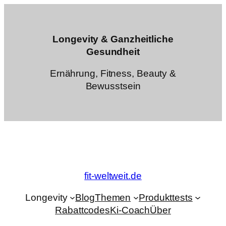
Zum
Inhalt
springen
Longevity & Ganzheitliche
Gesundheit
Ernährung, Fitness, Beauty &
Bewusstsein
fit-weltweit.de
Longevity
Blog
Themen
Produkttests
Rabattcodes
Ki-Coach
Über