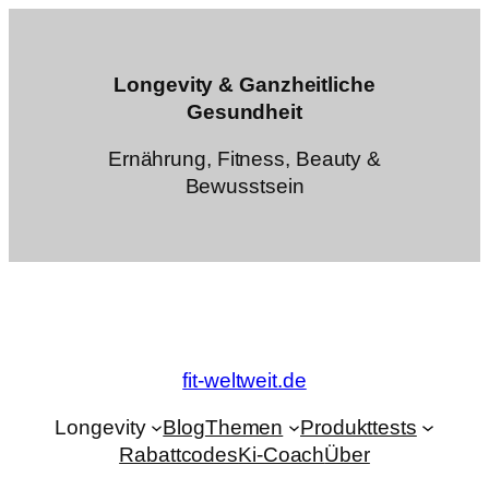
Zum
Inhalt
springen
Longevity & Ganzheitliche
Gesundheit
Ernährung, Fitness, Beauty &
Bewusstsein
fit-weltweit.de
Longevity
Blog
Themen
Produkttests
Rabattcodes
Ki-Coach
Über