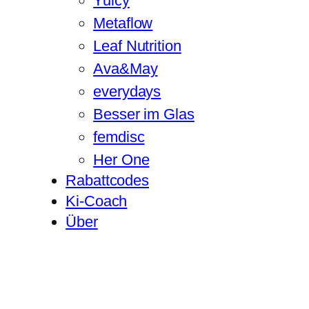
Yuicy
Metaflow
Leaf Nutrition
Ava&May
everydays
Besser im Glas
femdisc
Her One
Rabattcodes
Ki-Coach
Über