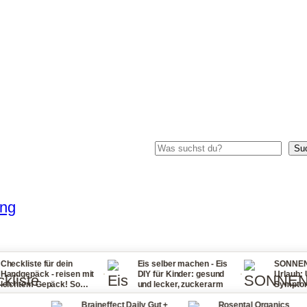
Suchen
Su
ung
für dein
Eis selber machen - Eis
SONNENSTICH Tipp
·
·
 - reisen mit
DIY für Kinder: gesund
Urlaub: Ursachen,
epäck! So
und lecker, zuckerarm
Symptome, Erste Hi
ie wieder zu
bei Fieber, Sonnen
Braineffect Daily Gut +
Rosental Organics
und Halsschmerze