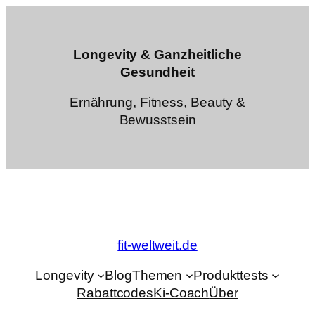
Zum
Inhalt
springen
Longevity & Ganzheitliche
Gesundheit
Ernährung, Fitness, Beauty &
Bewusstsein
fit-weltweit.de
Longevity
Blog
Themen
Produkttests
Rabattcodes
Ki-Coach
Über