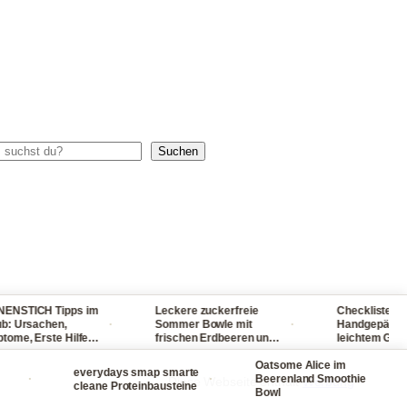
chen
Suchen
ICH Tipps im
Leckere zuckerfreie
Checkliste für dein
·
·
rsachen,
Sommer Bowle mit
Handgepäck - reise
 Erste Hilfe
frischen Erdbeeren und
leichtem Gepäck! 
, Sonnenbrand
Waldmeister ganz
packst du nie wied
schmerzen
einfach selber machen
Oatsome Alice im
viel ein
everydays smap smarte
·
·
·
Beerenland Smoothie
Diese Webseite enthält
Werbung
cleane Proteinbausteine
Bowl