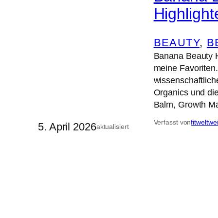
Highlight
BEAUTY
, 
B
Banana Beauty Hi
meine Favoriten
wissenschaftlic
Organics und di
Balm, Growth M
Verfasst von
fitweltwe
5. April 2026
aktualisiert