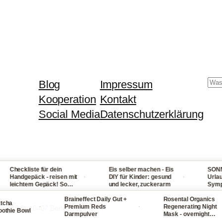
Su
Blog
Impressum
Kooperation
Kontakt
Social Media
Datenschutzerklärung
heckliste für dein
Eis selber machen - Eis
SONNENST
·
·
andgepäck - reisen mit
DIY für Kinder: gesund
Urlaub: U
eichtem Gepäck! So
und lecker, zuckerarm
Symptome,
ackst du nie wieder zu
bei Fieber
el ein
Braineffect Daily Gut +
Rosental Organics
und Hals
a
·
·
Premium Reds
Regenerating Night
ße 139 B, 10407 Berlin
ie Bowl
Darmpulver
Mask - overnight
Gesichtsmaske