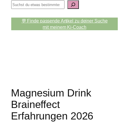
S
u
c
💬 Finde passende Artikel zu deiner Suche
h
mit meinem Ki-Coach
e
n
Magnesium Drink
Braineffect
Erfahrungen 2026