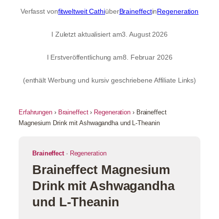
Verfasst von
fitweltweit Cathi
über
Braineffect
in
Regeneration
I Zuletzt aktualisiert am
3. August 2026
I Erstveröffentlichung am
8. Februar 2026
(enthält Werbung und kursiv geschriebene Affiliate Links)
Erfahrungen
›
Braineffect
›
Regeneration
› Braineffect
Magnesium Drink mit Ashwagandha und L-Theanin
Braineffect
·
Regeneration
Braineffect Magnesium
Drink mit Ashwagandha
und L-Theanin