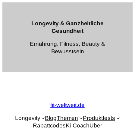
Zum
Inhalt
springen
Longevity & Ganzheitliche
Gesundheit
Ernährung, Fitness, Beauty &
Bewusstsein
fit-weltweit.de
Longevity
Blog
Themen
Produkttests
Rabattcodes
Ki-Coach
Über