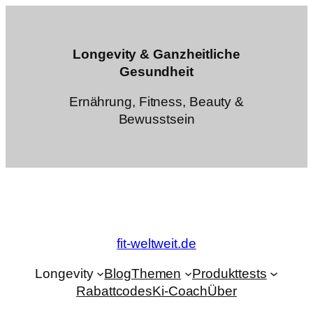
Zum
Inhalt
springen
Longevity & Ganzheitliche
Gesundheit
Ernährung, Fitness, Beauty &
Bewusstsein
fit-weltweit.de
Longevity
Blog
Themen
Produkttests
Rabattcodes
Ki-Coach
Über