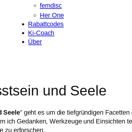
femdisc
Her One
Rabattcodes
Ki-Coach
Über
stsein und Seele
 Seele
” geht es um die tiefgründigen Facette
n dem ich Gedanken, Werkzeuge und Einsichten t
e zu erforschen.