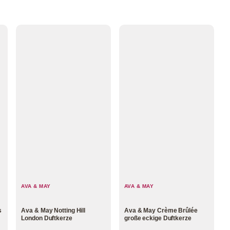
AVA & MAY
AVA & MAY
s
Ava & May Notting Hill
Ava & May Crème Brûlée
London Duftkerze
große eckige Duftkerze