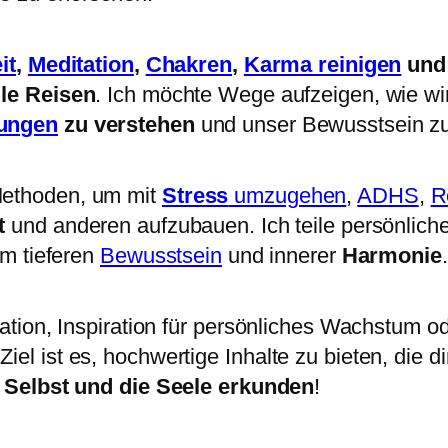
it
,
Meditation
,
Chakren
,
Karma reinigen
un
lle Reisen
. Ich möchte Wege aufzeigen, wie wi
ungen
zu verstehen
und unser Bewusstsein zu 
Methoden, um mit
Stress
umzugehen
,
ADHS
,
R
t
und anderen aufzubauen. Ich teile persönlich
em tieferen
Bewusstsein
und innerer
Harmonie
.
ation, Inspiration für persönliches Wachstum o
l ist es, hochwertige Inhalte zu bieten, die d
s
Selbst und die Seele erkunden
!