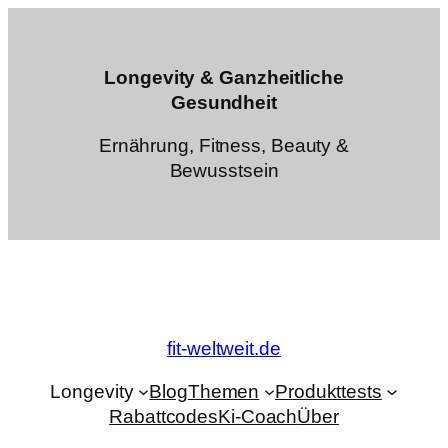
Zum
Inhalt
springen
Longevity & Ganzheitliche
Gesundheit
Ernährung, Fitness, Beauty &
Bewusstsein
fit-weltweit.de
Longevity
Blog
Themen
Produkttests
Rabattcodes
Ki-Coach
Über