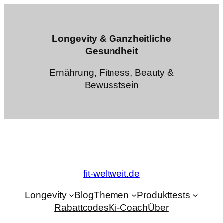
Zum
Inhalt
springen
Longevity & Ganzheitliche
Gesundheit
Ernährung, Fitness, Beauty &
Bewusstsein
fit-weltweit.de
Longevity
Blog
Themen
Produkttests
Rabattcodes
Ki-Coach
Über