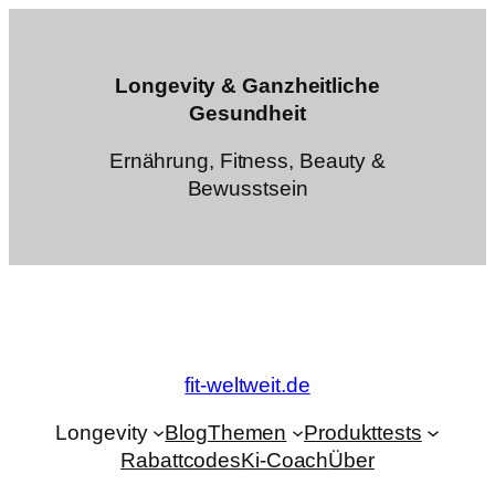
Zum
Inhalt
springen
Longevity & Ganzheitliche
Gesundheit
Ernährung, Fitness, Beauty &
Bewusstsein
fit-weltweit.de
Longevity
Blog
Themen
Produkttests
Rabattcodes
Ki-Coach
Über