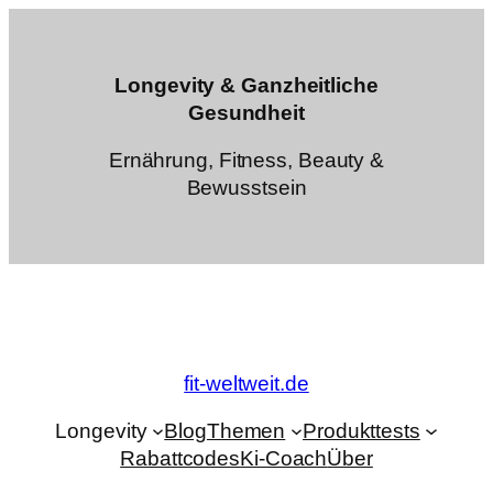
Zum
Inhalt
springen
Longevity & Ganzheitliche
Gesundheit
Ernährung, Fitness, Beauty &
Bewusstsein
fit-weltweit.de
Longevity
Blog
Themen
Produkttests
Rabattcodes
Ki-Coach
Über