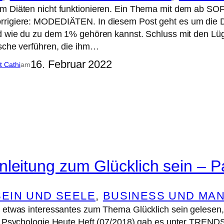
m Diäten nicht funktionieren. Ein Thema mit dem ab 
rigiere: MODEDIÄTEN. In diesem Post geht es um die D
d wie du zu dem 1% gehören kannst. Schluss mit den Lüg
sche verführen, die ihm…
16. Februar 2022
it Cathi
am
leitung zum Glücklich sein – Pa
EIN UND SEELE
, 
BUSINESS UND MA
n etwas interessantes zum Thema Glücklich sein gelese
n Psychologie Heute Heft (07/2018) gab es unter TRENDS