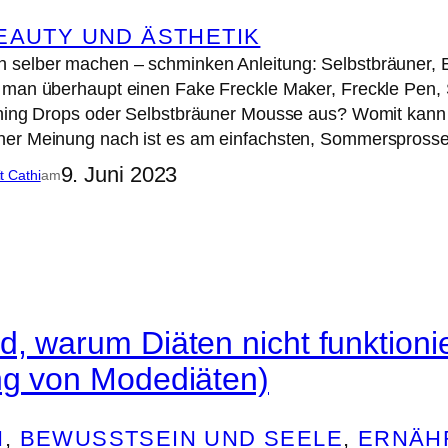
EAUTY UND ÄSTHETIK
selber machen – schminken Anleitung: Selbstbräuner, E
 man überhaupt einen Fake Freckle Maker, Freckle Pen,
nning Drops oder Selbstbräuner Mousse aus? Womit ka
er Meinung nach ist es am einfachsten, Sommersprosse
9. Juni 2023
it Cathi
am
d, warum Diäten nicht funktioni
ng von Modediäten)
N
, 
BEWUSSTSEIN UND SEELE
, 
ERNÄH