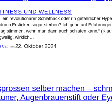
FITNESS UND WELLNESS
-ein revolutionärer Schlafhack oder rin gefährlicher Hype
urch Ersticken sogar sterben? Ich gehe auf Erfahrungen
mag stimmen, wenn man dann auch schlafen kann.” (Klaus
gweilig, wirklich…
22. Oktober 2024
it Cathi
am
rossen selber machen – schmi
äuner, Augenbrauenstift oder E