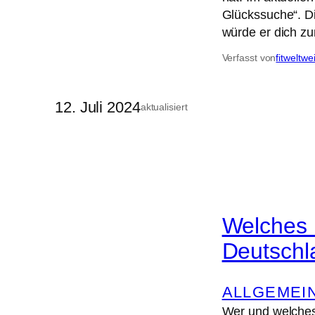
Glückssuche“. D
würde er dich z
Verfasst von
fitweltwe
12. Juli 2024
aktualisiert
Welches 
Deutschl
ALLGEMEI
Wer und welches