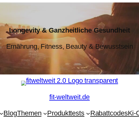
Longevity & Ganzheitliche Gesundheit
Ernährung, Fitness, Beauty & Bewusstsein
fit-weltweit.de
Blog
Themen
Produkttests
Rabattcodes
Ki-