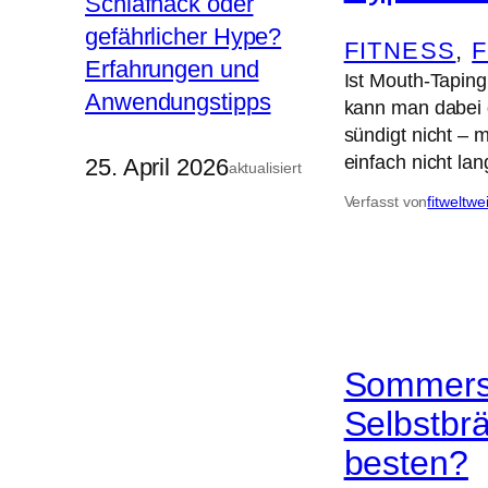
FITNESS
, 
Ist Mouth-Taping 
kann man dabei d
sündigt nicht – 
einfach nicht lan
25. April 2026
aktualisiert
Verfasst von
fitweltwe
Sommersp
Selbstbr
besten?