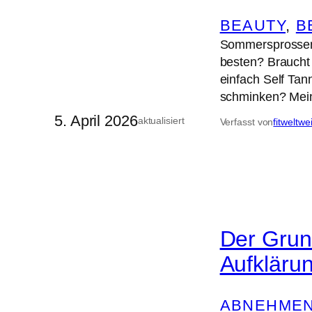
BEAUTY
, 
B
Sommersprossen 
besten? Braucht
einfach Self Ta
schminken? Mein
5. April 2026
aktualisiert
Verfasst von
fitweltwe
Der Grun
Aufkläru
ABNEHME