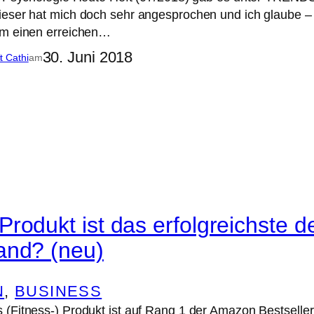
ieser hat mich doch sehr angesprochen und ich glaube –
um einen erreichen…
30. Juni 2018
it Cathi
am
Produkt ist das erfolgreichste 
and? (neu)
N
, 
BUSINESS
 (Fitness-) Produkt ist auf Rang 1 der Amazon Bestsell