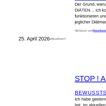
Der Grund, waru
DIÄTEN… ich kor
funktionieren un
jeglicher Diätma
Verfasst von
fitweltwe
25. April 2026
aktualisiert
STOP ! An
BEWUSSTS
Ich habe gester
hat. Im aktuelle