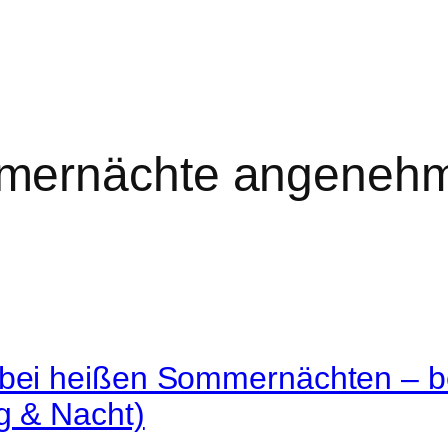
ernächte angeneh
 bei heißen Sommernächten – be
g & Nacht)