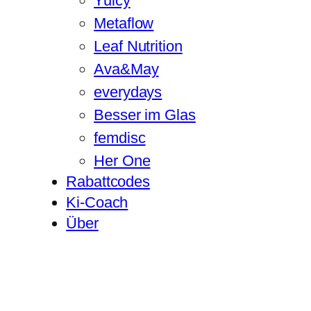
Yuicy
Metaflow
Leaf Nutrition
Ava&May
everydays
Besser im Glas
femdisc
Her One
Rabattcodes
Ki-Coach
Über