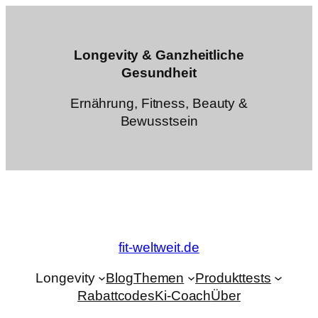
Zum
Inhalt
springen
Longevity & Ganzheitliche
Gesundheit
Ernährung, Fitness, Beauty &
Bewusstsein
fit-weltweit.de
Longevity
Blog
Themen
Produkttests
Rabattcodes
Ki-Coach
Über