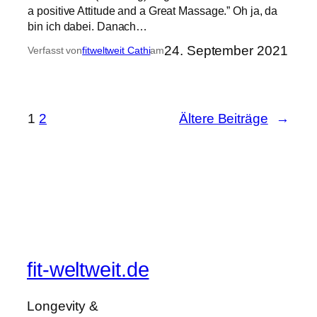
a positive Attitude and a Great Massage.” Oh ja, da
bin ich dabei. Danach…
24. September 2021
Verfasst von
fitweltweit Cathi
am
1
2
Ältere Beiträge
→
fit-weltweit.de
Longevity &