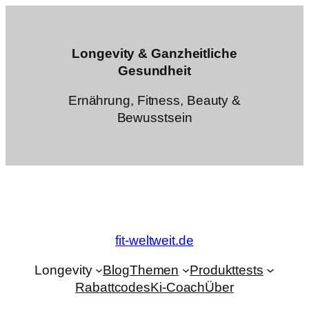
Zum
Inhalt
springen
Longevity & Ganzheitliche
Gesundheit
Ernährung, Fitness, Beauty &
Bewusstsein
fit-weltweit.de
Longevity
Blog
Themen
Produkttests
Rabattcodes
Ki-Coach
Über