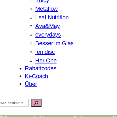
Yuicy
Metaflow
Leaf Nutrition
Ava&May
everydays
Besser im Glas
femdisc
Her One
Rabattcodes
Ki-Coach
Über