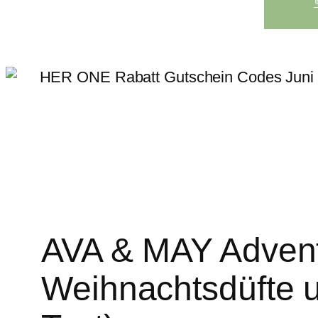
c
h
e
n
AVA & MAY Advent
Weihnachtsdüfte 