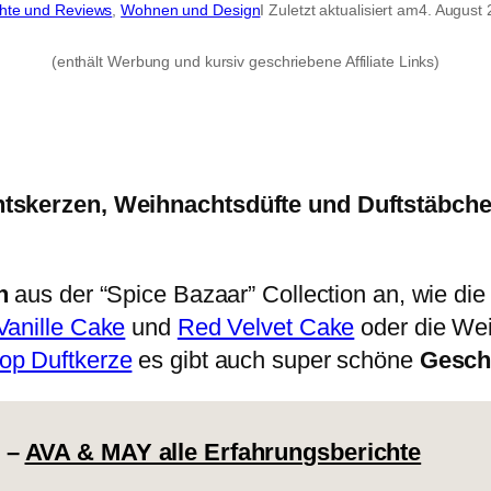
chte und Reviews
, 
Wohnen und Design
I Zuletzt aktualisiert am
4. August
(enthält Werbung und kursiv geschriebene Affiliate Links)
kerzen, Weihnachtsdüfte und Duftstäbchen
n
aus der “Spice Bazaar” Collection an, wie di
Vanille Cake
und
Red Velvet Cake
oder die Wei
op Duftkerze
es gibt auch super schöne
Gesch
 –
AVA & MAY alle Erfahrungsberichte