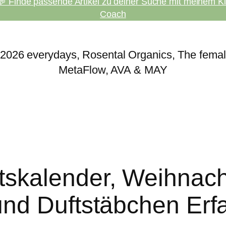
💬 Finde passende Artikel zu deiner Suche mit meinem Ki
Coach
skalender, Weihnach
und Duftstäbchen Erf