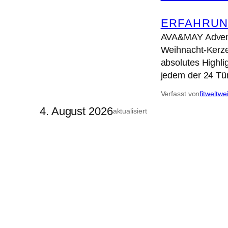
ERFAHRUN
AVA&MAY Advents
Weihnacht-Kerze
absolutes Highli
jedem der 24 Tü
Verfasst von
fitweltwe
4. August 2026
aktualisiert