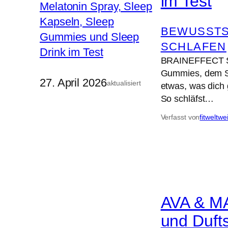
im Test
BEWUSSTS
SCHLAFEN
BRAINEFFECT Sch
Gummies, dem Sl
27. April 2026
aktualisiert
etwas, was dich 
So schläfst…
Verfasst von
fitweltwe
AVA & MA
und Duft