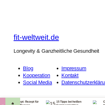
fit-weltweit.de
Longevity & Ganzheitliche Gesundheit
Blog
Impressum
Kooperation
Kontakt
Social Media
Datenschutzerklär
rezept: Rezept für
15 Tipps bei heißen
Checkliste fü
🔥