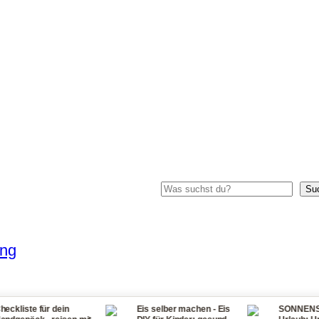
Suchen
Su
ung
r dein
Eis selber machen - Eis
SONNENSTICH Tipps 