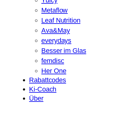
Yuicy
Metaflow
Leaf Nutrition
Ava&May
everydays
Besser im Glas
femdisc
Her One
Rabattcodes
Ki-Coach
Über