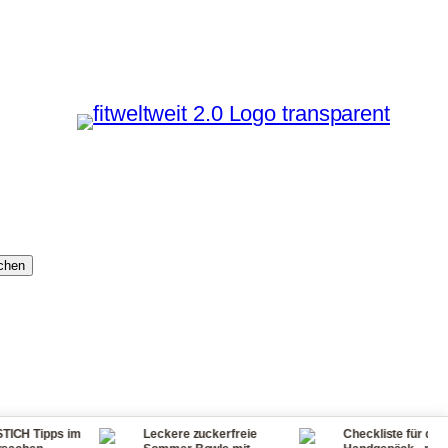
chen
im
Leckere zuckerfreie
Checkliste für dein