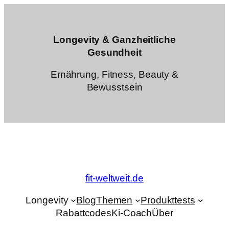
Zum
Inhalt
springen
Longevity & Ganzheitliche
Gesundheit
Ernährung, Fitness, Beauty &
Bewusstsein
fit-weltweit.de
Longevity
Blog
Themen
Produkttests
Rabattcodes
Ki-Coach
Über