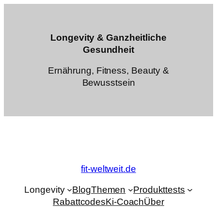
Zum
Inhalt
springen
Longevity & Ganzheitliche
Gesundheit
Ernährung, Fitness, Beauty &
Bewusstsein
fit-weltweit.de
Longevity
Blog
Themen
Produkttests
Rabattcodes
Ki-Coach
Über