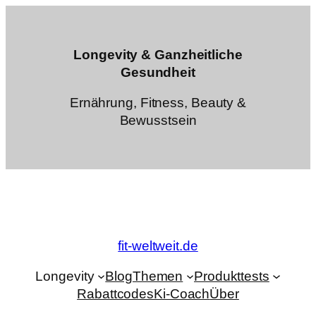
Zum
Inhalt
springen
Longevity & Ganzheitliche
Gesundheit
Ernährung, Fitness, Beauty &
Bewusstsein
fit-weltweit.de
Longevity
Blog
Themen
Produkttests
Rabattcodes
Ki-Coach
Über