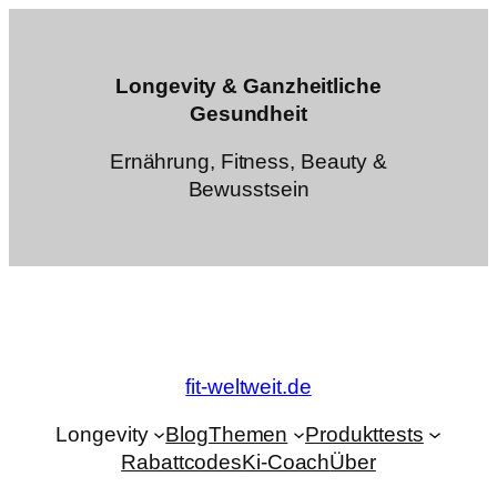
Zum
Inhalt
springen
Longevity & Ganzheitliche
Gesundheit
Ernährung, Fitness, Beauty &
Bewusstsein
fit-weltweit.de
Longevity
Blog
Themen
Produkttests
Rabattcodes
Ki-Coach
Über