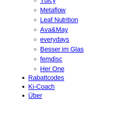
Yuicy
Metaflow
Leaf Nutrition
Ava&May
everydays
Besser im Glas
femdisc
Her One
Rabattcodes
Ki-Coach
Über