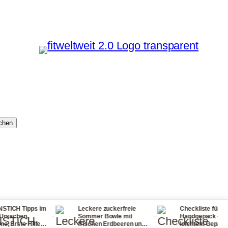
chen
ps im
Leckere zuckerfreie
Checkliste für dein
·
·
·
Sommer Bowle mit
Handgepäck - reisen mit
ilfe
frischen Erdbeeren und
leichtem Gepäck! So