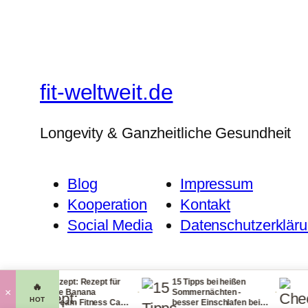
fit-weltweit.de
Longevity & Ganzheitliche Gesundheit
Blog
Impressum
Kooperation
Kontakt
Social Media
Datenschutzerklär
litzrezept: Rezept für
15 Tipps bei heißen
Checkliste
🔥
·
·
×
eckere Banana
Sommernächten -
Handgepäc
HOT
icecream Fitness Carb
besser Einschlafen bei
leichtem 