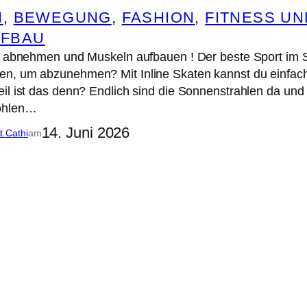
N
, 
BEWEGUNG
, 
FASHION
, 
FITNESS U
FBAU
en abnehmen und Muskeln aufbauen ! Der beste Sport 
n, um abzunehmen? Mit Inline Skaten kannst du einfa
eil ist das denn? Endlich sind die Sonnenstrahlen da 
Höhlen…
14. Juni 2026
it Cathi
am