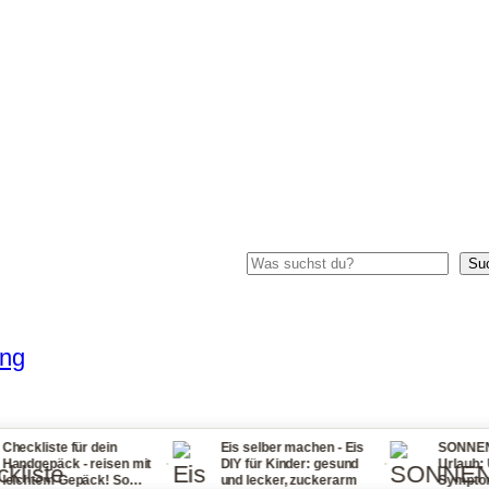
Suchen
Su
ung
 für dein
Eis selber machen - Eis
SONNENSTICH Tip
·
·
k - reisen mit
DIY für Kinder: gesund
Urlaub: Ursachen,
Gepäck! So
und lecker, zuckerarm
Symptome, Erste H