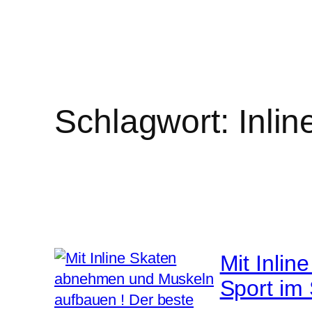
Schlagwort:
Inli
Mit Inli
Sport i