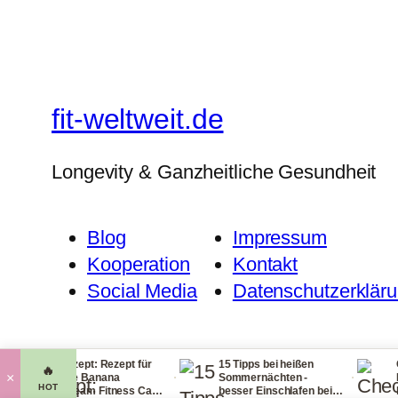
fit-weltweit.de
Longevity & Ganzheitliche Gesundheit
Blog
Impressum
Kooperation
Kontakt
Social Media
Datenschutzerklär
itzrezept: Rezept für
15 Tipps bei heißen
Checkliste 
🔥
·
·
×
ckere Banana
Sommernächten -
Handgepäck
HOT
cecream Fitness Carb
besser Einschlafen bei
leichtem G