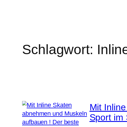
Schlagwort:
Inlin
Mit Inli
Sport i