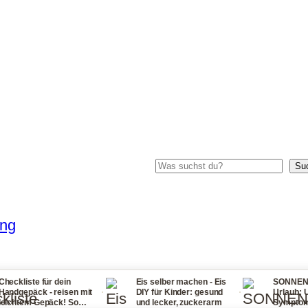
Suchen
Su
ung
für dein
Eis selber machen - Eis
SONNENSTICH Tipp
·
·
 - reisen mit
DIY für Kinder: gesund
Urlaub: Ursachen,
epäck! So
und lecker, zuckerarm
Symptome, Erste Hi