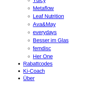
Yuicy
Metaflow
Leaf Nutrition
Ava&May
everydays
Besser im Glas
femdisc
Her One
Rabattcodes
Ki-Coach
Über