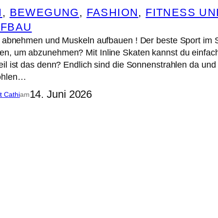
N
, 
BEWEGUNG
, 
FASHION
, 
FITNESS U
FBAU
en abnehmen und Muskeln aufbauen ! Der beste Sport 
n, um abzunehmen? Mit Inline Skaten kannst du einfa
eil ist das denn? Endlich sind die Sonnenstrahlen da 
Höhlen…
14. Juni 2026
it Cathi
am