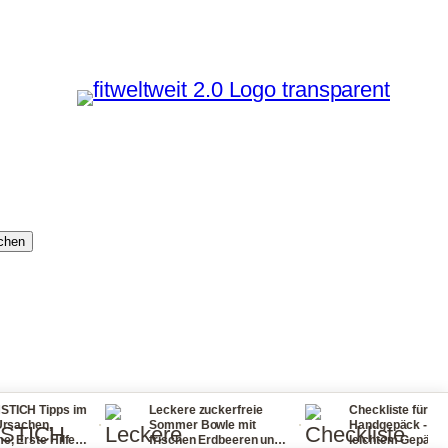
chen
s im
Leckere zuckerfreie
Checkliste für dein
·
·
·
Sommer Bowle mit
Handgepäck - reisen mit
lfe
frischen Erdbeeren und
leichtem Gepäck! So