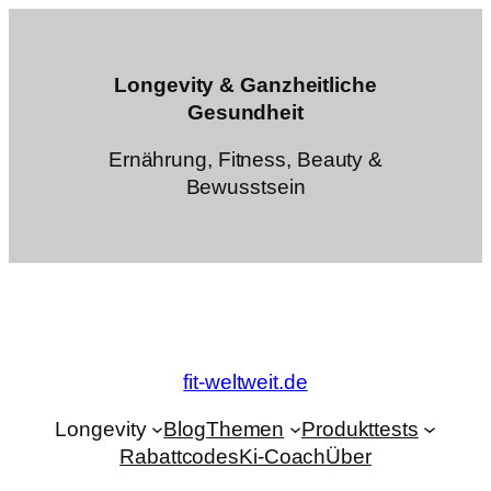
Zum
Inhalt
springen
Longevity & Ganzheitliche
Gesundheit
Ernährung, Fitness, Beauty &
Bewusstsein
fit-weltweit.de
Longevity
Blog
Themen
Produkttests
Rabattcodes
Ki-Coach
Über