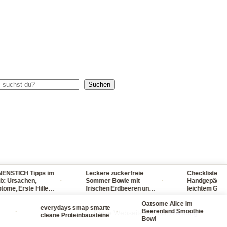
chen
Suchen
TICH Tipps im
Leckere zuckerfreie
Checkliste für dei
·
·
Ursachen,
Sommer Bowle mit
Handgepäck - reis
, Erste Hilfe
frischen Erdbeeren und
leichtem Gepäck!
r, Sonnenbrand
Waldmeister ganz
packst du nie wie
schmerzen
einfach selber machen
Oatsome Alice im
viel ein
everydays smap smarte
·
·
·
Beerenland Smoothie
Diese Webseite enthält
Werbung
cleane Proteinbausteine
Bowl