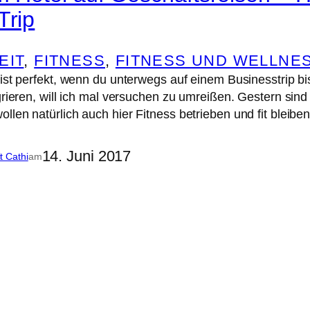
Trip
EIT
, 
FITNESS
, 
FITNESS UND WELLNE
 ist perfekt, wenn du unterwegs auf einem Businesstrip bi
egrieren, will ich mal versuchen zu umreißen. Gestern sin
llen natürlich auch hier Fitness betrieben und fit bleiben
14. Juni 2017
it Cathi
am