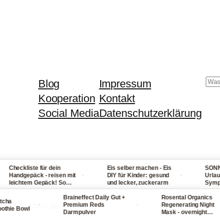
Su
Blog
Impressum
Kooperation
Kontakt
Social Media
Datenschutzerklärung
Checkliste für dein
Eis selber machen - Eis
SONNENS
·
·
Handgepäck - reisen mit
DIY für Kinder: gesund
Urlaub: 
leichtem Gepäck! So
und lecker, zuckerarm
Symptome
packst du nie wieder zu
bei Fiebe
iel ein
Braineffect Daily Gut +
Rosental Organics
und Hals
a
·
·
Premium Reds
Regenerating Night
ße 139 B, 10407 Berlin
ie Bowl
Darmpulver
Mask - overnight
Gesichtsmaske