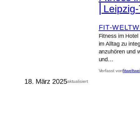
⎜Leipzig-
FIT-WELTW
Fitness im Hotel
im Alltag zu int
anzuhören und wo
und…
Verfasst von
fitweltwe
18. März 2025
aktualisiert