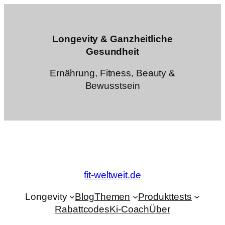
Zum
Inhalt
springen
Longevity & Ganzheitliche
Gesundheit
Ernährung, Fitness, Beauty &
Bewusstsein
fit-weltweit.de
Longevity
Blog
Themen
Produkttests
Rabattcodes
Ki-Coach
Über