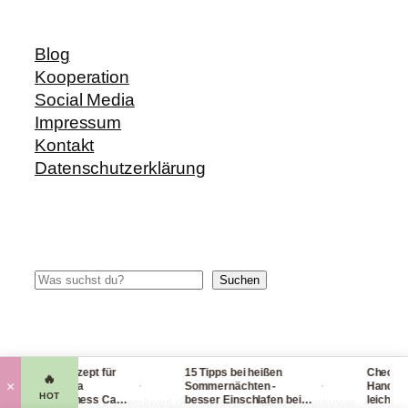
Blog
Kooperation
Social Media
Impressum
Kontakt
Datenschutzerklärung
Suchen
Suchen
rezept: Rezept für
15 Tipps bei heißen
Checkliste für
🔥
·
·
×
ere Banana
Sommernächten -
Handgepäck - 
HOT
cream Fitness Carb
besser Einschlafen bei
leichtem Gep
© 2014-2026 fit-weltweit.de I fitweltweit GmbH Storkower