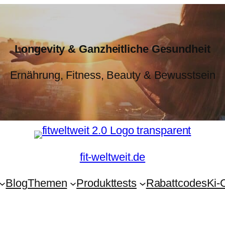
Longevity & Ganzheitliche Gesundheit
Ernährung, Fitness, Beauty & Bewusstsein
fit-weltweit.de
Blog
Themen
Produkttests
Rabattcodes
Ki-