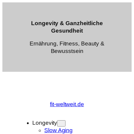
Zum
Inhalt
springen
Longevity & Ganzheitliche
Gesundheit
Ernährung, Fitness, Beauty &
Bewusstsein
fit-weltweit.de
Longevity
Slow Aging