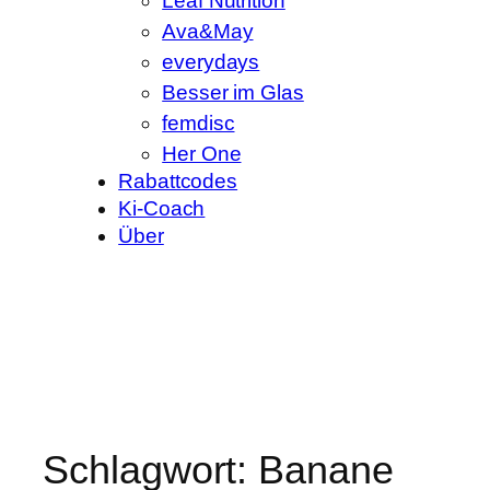
Leaf Nutrition
Ava&May
everydays
Besser im Glas
femdisc
Her One
Rabattcodes
Ki-Coach
Über
Schlagwort:
Banane