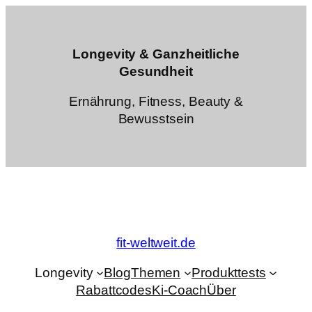
Zum
Inhalt
springen
Longevity & Ganzheitliche
Gesundheit
Ernährung, Fitness, Beauty &
Bewusstsein
fit-weltweit.de
Longevity
Blog
Themen
Produkttests
Rabattcodes
Ki-Coach
Über