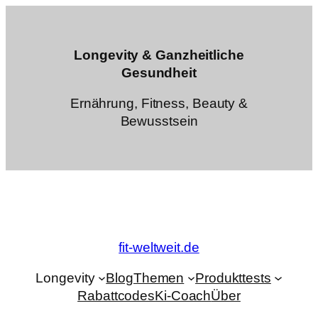
Zum
Inhalt
springen
Longevity & Ganzheitliche
Gesundheit
Ernährung, Fitness, Beauty &
Bewusstsein
fit-weltweit.de
Longevity
Blog
Themen
Produkttests
Rabattcodes
Ki-Coach
Über