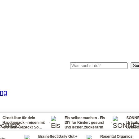
Suchen
Su
ung
e für dein
Eis selber machen - Eis
SONNENSTICH Ti
·
·
ck - reisen mit
DIY für Kinder: gesund
Urlaub: Ursachen
 Gepäck! So
und lecker, zuckerarm
Symptome, Erste 
 nie wieder zu
bei Fieber, Sonne
Braineffect Daily Gut +
Rosental Organics
und Halsschmerz