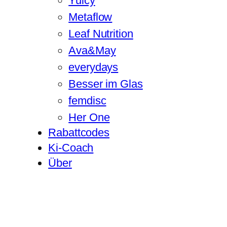
Yuicy
Metaflow
Leaf Nutrition
Ava&May
everydays
Besser im Glas
femdisc
Her One
Rabattcodes
Ki-Coach
Über