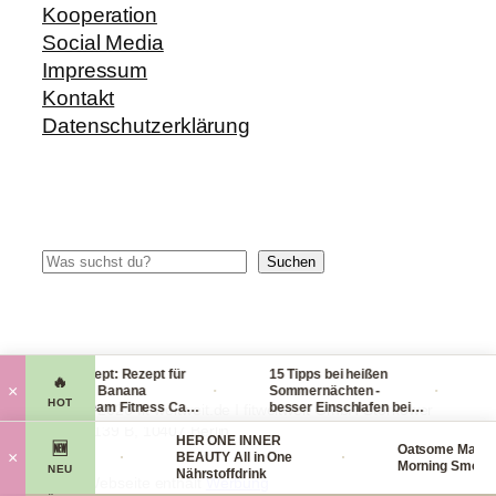
Kooperation
Social Media
Impressum
Kontakt
Datenschutzerklärung
Suchen
Suchen
Blitzrezept: Rezept für
15 Tipps bei heißen
Che
🔥
·
·
×
leckere Banana
Sommernächten -
Han
HOT
Nicecream Fitness Carb
besser Einschlafen bei
lei
© 2014-2026 fit-weltweit.de I fitweltweit GmbH Storkower
Eiscream
Hitze (Tag & Nacht)
pac
Straße 139 B, 10407 Berlin
 Organics
HER ONE INNER
viel
🆕
Oatsome Matcha
·
·
×
Face Mask
BEAUTY All in One
Morning Smoothie
NEU
smaske
Nährstoffdrink
Diese Webseite enthält
Werbung