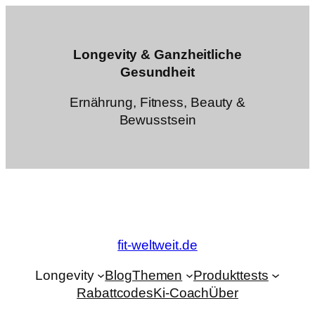
Zum
Inhalt
springen
Longevity & Ganzheitliche
Gesundheit
Ernährung, Fitness, Beauty &
Bewusstsein
fit-weltweit.de
Longevity
Blog
Themen
Produkttests
Rabattcodes
Ki-Coach
Über